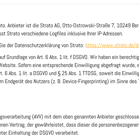
to. Anbieter ist die Strato AG, Otto-Ostrowski-Straße 7, 10249 Ber
t Strato verschiedene Logfiles inklusive Ihrer IP-Adressen.
ie der Datenschutzerklärung von Strato:
https://www.strato.de/d
uf Grundlage von Art. 6 Abs. 1 lit. f DSGVO. Wir haben ein berechti
Website. Sofern eine entsprechende Einwilligung abgefragt wurde, e
rt. 6 Abs. 1 lit. a DSGVO und § 25 Abs. 1 TTDSG, soweit die Einwill
 im Endgerät des Nutzers (z. B. Device-Fingerprinting) im Sinne de
agsverarbeitung (AVV) mit dem oben genannten Anbieter geschlossen
enen Vertrag, der gewährleistet, dass dieser die personenbezogen
ter Einhaltung der DSGVO verarbeitet.