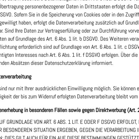
 Übertragung personenbezogener Daten in Drittstaaten erfolgt die 
 DSGVO. Sofern Sie in die Speicherung von Cookies oder in den Zugriff
ingewilligt haben, erfolgt die Datenverarbeitung zusätzlich auf Grun
bar. Sind Ihre Daten zur Vertragserfüllung oder zur Durchführung vo
aten auf Grundlage des Art. 6 Abs. 1 lit. b DSGVO. Des Weiteren vera
flichtung erforderlich sind auf Grundlage von Art. 6 Abs. 1 lit. c D
tigten Interesses nach Art. 6 Abs. 1 lit. f DSGVO erfolgen. Über die 
nden Absätzen dieser Datenschutzerklärung informiert.
atenverarbeitung
nd nur mit Ihrer ausdrücklichen Einwilligung möglich. Sie können ei
igkeit der bis zum Widerruf erfolgten Datenverarbeitung bleibt vom
enerhebung in besonderen Fällen sowie gegen Direktwerbung (Art.
 GRUNDLAGE VON ART. 6 ABS. 1 LIT. E ODER F DSGVO ERFOLGT, 
RER BESONDEREN SITUATION ERGEBEN, GEGEN DIE VERARBEITUN
 DIES GILT AUCH FÜR EIN AUF DIESE BESTIMMUNGEN GESTÜTZTE