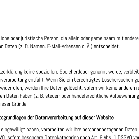
rliche oder juristische Person, die allein oder gemeinsam mit ander
 Daten (z. B. Namen, E-Mail-Adressen o. Ä.) entscheidet.
tzerklärung keine speziellere Speicherdauer genannt wurde, verble
enverarbeitung entfällt. Wenn Sie ein berechtigtes Löschersuchen g
widerrufen, werden Ihre Daten gelöscht, sofern wir keine anderen r
n Daten haben (z. B. steuer- oder handelsrechtliche Aufbewahrungs
dieser Gründe.
sgrundlagen der Datenverarbeitung auf dieser Website
 eingewilligt haben, verarbeiten wir Ihre personenbezogenen Daten au
GVO, sofern besondere Datenkategorien nach Art. 9 Abs. 1 DSGVO ver